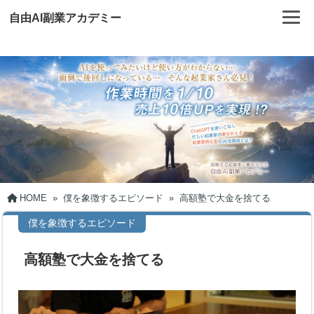
自由AI副業アカデミー
HOME
»
僕を象徴するエピソード
»
高額塾で大金を捨てる
僕を象徴するエピソード
高額塾で大金を捨てる